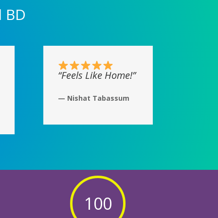
l BD
“Feels Like Home!”
— Nishat Tabassum
100