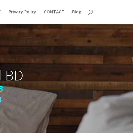
T
Privacy Policy
CONTACT
Blog
l BD
3
3