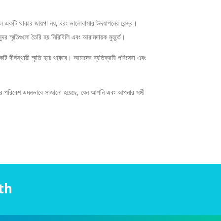
একটি থাকার জায়গা নয়, বরং ভালোবাসার উদযাপনের কেন্দ্র।
দর স্মৃতিগুলো তৈরি হয় নিরিবিলি এবং আরামদায়ক মুহূর্তে।
দীর্ঘস্থায়ী স্মৃতি হয়ে থাকবে। আমাদের ব্যতিক্রমী পরিষেবা এবং
দের পরিবেশ এমনভাবে সাজানো হয়েছে, যেন আপনি এবং আপনার সঙ্গী
th