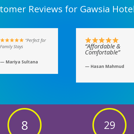
tomer Reviews for Gawsia Hote
“Perfect for
“Affordable &
Family Stays
Comfortable”
— Mariya Sultana
— Hasan Mahmud
8
29