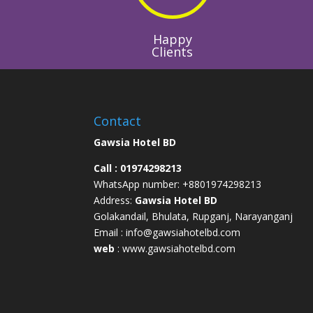
Happy
Clients
Contact
Gawsia Hotel BD
Call :
01974298213
WhatsApp number: +88
01974298213
Address:
Gawsia Hotel BD
Golakandail, Bhulata, Rupganj, Narayanganj
Email : info@gawsiahotelbd.com
web
:
www.gawsiahotelbd.com