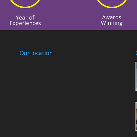
Awards
Year of
Winning
Experiences
Our location