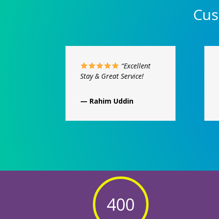
Cus
“Excellent
Stay & Great Service!
— Rahim Uddin
400