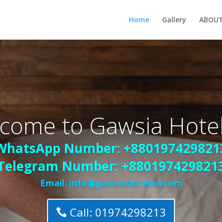
Home
Gallery
ABOU
come to Gawsia Hote
WhatsApp Number:
+880197429821
Telegram Number:
+880197429821
Email:
info@gawsiahotelbd.com
Call: 01974298213